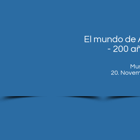
El mundo de 
- 200 añ
Mus
20. Novem