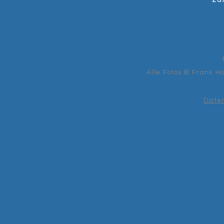
Alle Fotos © Frank H
Date