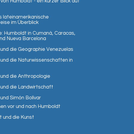
 von Humboldt - ein kurzer Blick auf
s lateinamerikanische
eise im Überblick
te: Humboldt in Cumaná, Caracas,
nd Nueva Barcelona
 und die Geographie Venezuelas
 und die Naturwissenschaften in
 und die Anthropologie
 und die Landwirtschaft
 und Simón Bolívar
onen vor und nach Humboldt
t und die Kunst