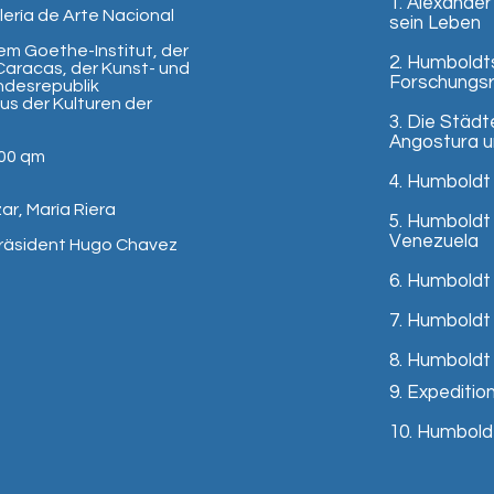
1. Alexander
alería de Arte Nacional
sein Leben
em Goethe-Institut, der
2. Humboldt
Caracas, der Kunst- und
Forschungsr
ndesrepu­blik
s der Kulturen der
3. Die Städ
Angostura u
900 qm
4. Humboldt
ar, María Riera
5. Humboldt
Venezuela
präsident Hugo Chavez
6. Humboldt
7. Humboldt
8. Humboldt
9. Expediti
10. Humbold